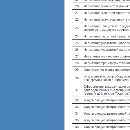
20
Испытание измерительной шт
21
Испытание электроизмерител
22
Испытание электроизмерител
Испытание защитных средств
23
корзин автовышек на прочнос
24
Испытание защитных средств 
25
Испытание указателей напряж
26
Испытание указателей напряж
27
Измерение омического сопро
28
Испытание трансформаторног
29
Определение места поврежде
Визуальный осмотр оборудов
30
электроустановки с оформле
Оформление документации р
31
присоединенных энергоприни
(выдача дубликатов ТУ,актов 
32
Услуги специализированной т
33
Услуги специализированной т
34
Услуги специализированной т
35
Услуги специализированной т
36
Услуги специализированной т