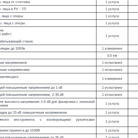
. лица от счетчика
1 услуга
 лица в РУ - ТП
1 услуга
 лица с опоры
1 услуга
. лица с опоры
1 услуга
на
 работ:
1 услуга
рабатывающий станок
ляции до 1000в
1 измерение
0,5 км
ным напряжением
1 испытание
нным напряжением
1 испытание
земляющего
1 измерение
ей повышенным напряжением до 1 кВ
1 испытание
ей повышенным напряжением, 2-35 кВ
1 испытание
ля высокого напряжения 2-6 кВ для фазировки с неоновой
1 услуга
ением
адок до 15 кВ повышенным напряжением
1 услуга
тажного инструмента с изолирующими рукоятками
1 услуга
роинструмента до 1000В
1 услуга
ги повышенным напряжением до 35 кВ
1 услуга