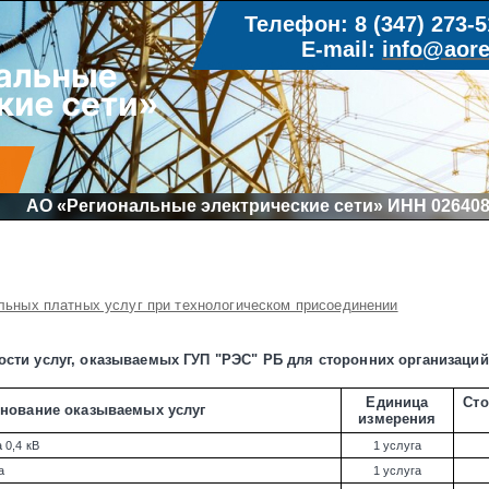
Телефон: 8 (347) 273-5
E-mail:
info@aore
АО «Региональные электрические сети» ИНН 026408
льных платных услуг при технологическом присоединении
сти услуг, оказываемых ГУП "РЭС" РБ для сторонних организаций и
Единица
Сто
нование оказываемых услуг
измерения
 0,4 кВ
1 услуга
а
1 услуга