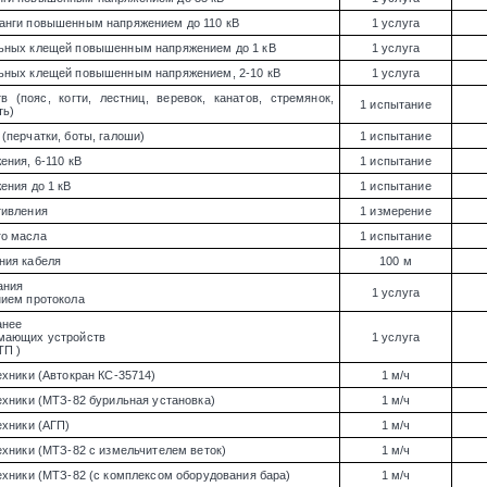
анги повышенным напряжением до 110 кВ
1 услуга
ьных клещей повышенным напряжением до 1 кВ
1 услуга
ьных клещей повышенным напряжением, 2-10 кВ
1 услуга
 (пояс, когти, лестниц, веревок, канатов, стремянок,
1 испытание
ть)
(перчатки, боты, галоши)
1 испытание
ения, 6-110 кВ
1 испытание
ения до 1 кВ
1 испытание
тивления
1 измерение
о масла
1 испытание
ния кабеля
100 м
ания
1 услуга
нием протокола
анее
мающих устройств
1 услуга
ТП )
ехники (Автокран КС-35714)
1 м/ч
ехники (МТЗ-82 бурильная установка)
1 м/ч
ехники (АГП)
1 м/ч
ехники (МТЗ-82 с измельчителем веток)
1 м/ч
ехники (МТЗ-82 (с комплексом оборудования бара)
1 м/ч