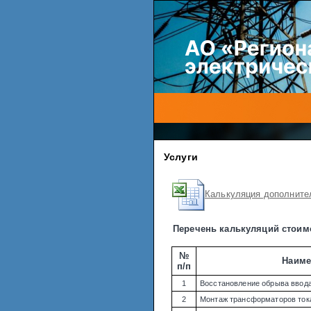
Услуги
Калькуляция дополните
Перечень калькуляций стоимо
№
Наиме
п/п
1
Восстановление обрыва ввода
2
Монтаж трансформаторов ток