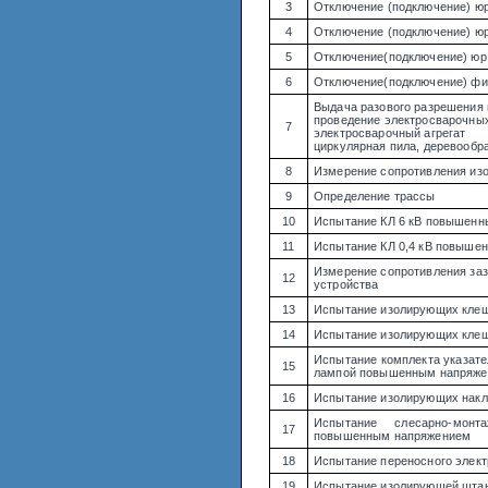
3
Отключение (подключение) юр
4
Отключение (подключение) юр.
5
Отключение(подключение) юр.
6
Отключение(подключение) физ
Выдача разового разрешения 
проведение электросварочных
7
электросварочный агрегат
циркулярная пила, деревооб
8
Измерение сопротивления изо
9
Определение трассы
10
Испытание КЛ 6 кВ повышен
11
Испытание КЛ 0,4 кВ повыше
Измерение сопротивления за
12
устройства
13
Испытание изолирующих клещ
14
Испытание изолирующих клещ
Испытание комплекта указате
15
лампой повышенным напряж
16
Испытание изолирующих накл
Испытание слесарно-мон
17
повышенным напряжением
18
Испытание переносного элект
19
Испытание изолирующей штан